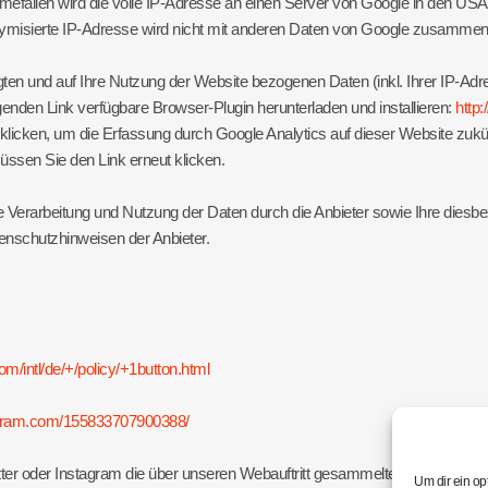
efällen wird die volle IP-Adresse an einen Server von Google in den USA
nymisierte IP-Adresse wird nicht mit anderen Daten von Google zusammen
ten und auf Ihre Nutzung der Website bezogenen Daten (inkl. Ihrer IP-Adr
enden Link verfügbare Browser-Plugin herunterladen und installieren:
http
klicken, um die Erfassung durch Google Analytics auf dieser Website zukün
ssen Sie den Link erneut klicken.
Verarbeitung und Nutzung der Daten durch die Anbieter sowie Ihre diesb
enschutzhinweisen der Anbieter.
m/intl/de/+/policy/+1button.html
tagram.com/155833707900388/
r oder Instagram die über unseren Webauftritt gesammelten Daten unmitte
Um dir ein op