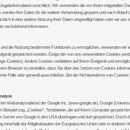
ingabeformularen ersichtlich. Wir verwenden die von ihnen mitgeteilten Da
 werden Ihre Daten für die weitere Verwendung gesperrt und nach Ablauf d
ücklich in eine weitere Nutzung Ihrer Daten eingewilligt haben oder wir 
 Sie nachstehend informieren.
n und die Nutzung bestimmter Funktionen zu ermöglichen, verwenden wir a
 Endgerät gespeichert werden. Einige der von uns verwendeten Cookies we
zungs-Cookies). Andere Cookies verbleiben auf Ihrem Endgerät und ermögl
hren Browser so einstellen, dass Sie über das Setzen von Cookies inform
te Fälle oder generell ausschließen. Bei der Nichtannahme von Cookies k
analyse
einen Webanalysedienst der Google Inc. (www.google.de). Google (Universa
Beispiel sog. „Cookies“, Textdateien, die auf Ihrem Computer gespeichert
n Server von Google in den USA übertragen und dort gespeichert. Durch di
ung innerhalb der Mitgliedstaaten der Europäischen Union oder in andere