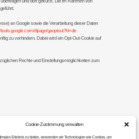
 übertragen und dort gekürzt. Die im Rahmen von
geführt.
esse) an Google sowie die Verarbeitung dieser Daten
://tools.google.com/dlpage/gaoptout?hl=de
ftig zu verhindern. Dabei wird ein Opt-Out-Cookie auf
ezüglichen Rechte und Einstellungsmöglichkeiten zum
Cookie-Zustimmung verwalten
lbar Ihrem Profil in dem jeweiligen Dienst zuordnen,
timales Erlebnis zu bieten, verwenden wir Technologien wie Cookies, um